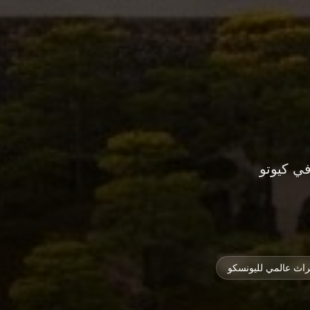
في كيوتو
راث عالمي لليونسكو