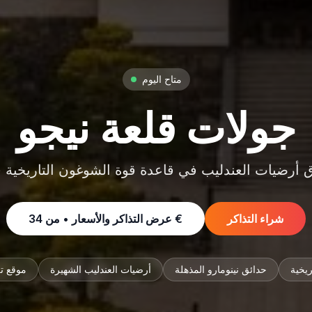
متاح اليوم
جولات قلعة نيجو
 أرضيات العندليب في قاعدة قوة الشوغون التاريخية 
شراء التذاكر
34 €
عرض التذاكر والأسعار • من
ريخية
حدائق نينومارو المذهلة
أرضيات العندليب الشهيرة
موقع ت