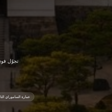
تجوّل فوق
عمارة الساموراي التا